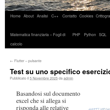
Home
About
Analisi
C++
Contatto
Cookies
Crittogra
Matematica finanziaria – Fogli di
PHP
Python
SQL
calcolo
←
Flutter – pulsante
Test su uno specifico esercizi
Pubblicato il
5 Novembre 2025
da
admin
Basandosi sul documento
excel che si allega si
risponda alle relative