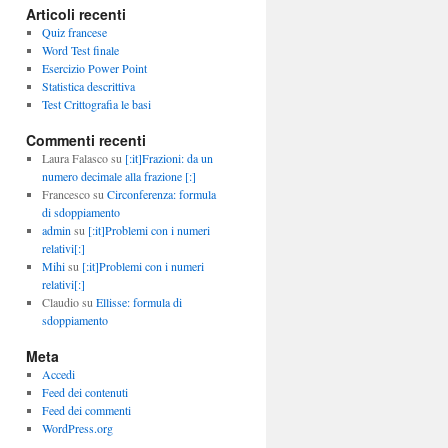
Articoli recenti
Quiz francese
Word Test finale
Esercizio Power Point
Statistica descrittiva
Test Crittografia le basi
Commenti recenti
Laura Falasco
su
[:it]Frazioni: da un
numero decimale alla frazione [:]
Francesco
su
Circonferenza: formula
di sdoppiamento
admin
su
[:it]Problemi con i numeri
relativi[:]
Mihi
su
[:it]Problemi con i numeri
relativi[:]
Claudio
su
Ellisse: formula di
sdoppiamento
Meta
Accedi
Feed dei contenuti
Feed dei commenti
WordPress.org