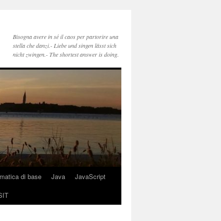
Bisogna avere in sé il caos per partorire una
stella che danzi.- Liebe und singen lässt sich
nicht zwingen.- The shortest answer is doing.
rmatica di base
Java
JavaScript
SIT