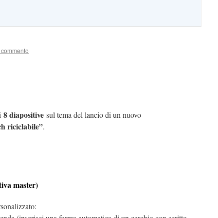
n commento
8 diapositive
di
sul tema del lancio di un nuovo
 riciclabile”
.
tiva master)
sonalizzato:
zienda (inserisci una forma automatica di un cerchio con scritto