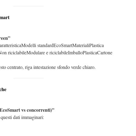
Smart
reen”
ratteristicaModelli standardEcoSmartMaterialiPlastica
aNon riciclabileModulare e riciclabileImballoPlasticaCartone
esto centrato, riga intestazione sfondo verde chiaro.
iche
(EcoSmart vs concorrenti)”
questi dati immaginari: