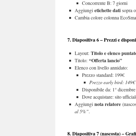
Concorrente B: 7 giorni
etichette dati
Aggiungi
sopra o
Cambia colore colonna EcoSmart i
7. Diapositiva 6 – Prezzi e disponi
Titolo e elenco puntat
Layout:
“Offerta lancio”
Titolo:
Elenco con livello annidato:
Prezzo standard: 199€
Prezzo early bird: 149€
Disponibile da: 1° dicembre
Dove acquistare: sito uffic
nota relatore
Aggiungi
(nascos
al 5%”
.
8. Diapositiva 7 (nascosta) – Graf