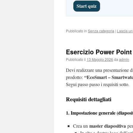
Pubblicato in
Senza categoria
|
Lascia u
Esercizio Power Point
Pubblicato il
13 Maggio 2026
da
admin
Devi realizzare una presentazione 
“EcoSmart – Smartwatch
prodotto:
Segui passo passo i requisiti sotto.
Requisiti dettagliati
1. Impostazione generale (diaposi
master diapositiva
Crea un
per
In alto a destra: logo dell’a