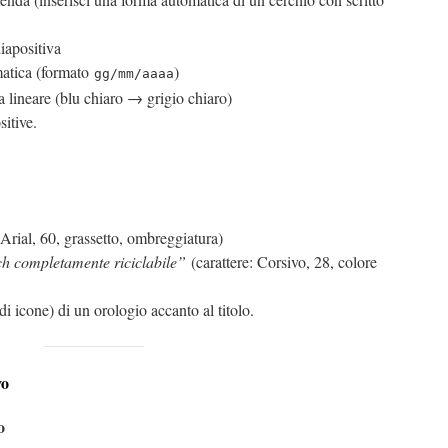
iapositiva
matica (formato
)
gg/mm/aaaa
 lineare (blu chiaro → grigio chiaro)
sitive.
 Arial, 60, grassetto, ombreggiatura)
h completamente riciclabile”
(carattere: Corsivo, 28, colore
 di icone) di un orologio accanto al titolo.
vo
o