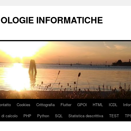
NOLOGIE INFORMATICHE
ontatto
Cookies
Crittografia
Flutter
GPOI
HTML
ICDL
Info
 di calcolo
PHP
Python
SQL
Statistica descrittiva
TEST
TP