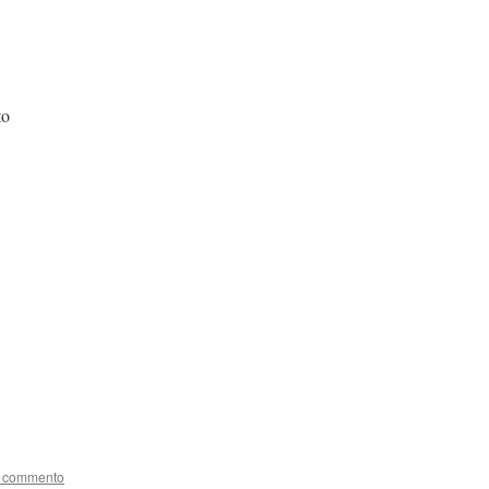
to
n commento