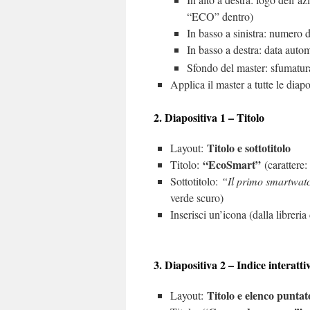
“ECO” dentro)
In basso a sinistra: numero d
In basso a destra: data auto
Sfondo del master: sfumatura
Applica il master a tutte le diapo
2. Diapositiva 1 – Titolo
Titolo e sottotitolo
Layout:
“EcoSmart”
Titolo:
(carattere:
Sottotitolo:
“Il primo smartwatc
verde scuro)
Inserisci un’icona (dalla libreria
3. Diapositiva 2 – Indice interatti
Titolo e elenco puntat
Layout: