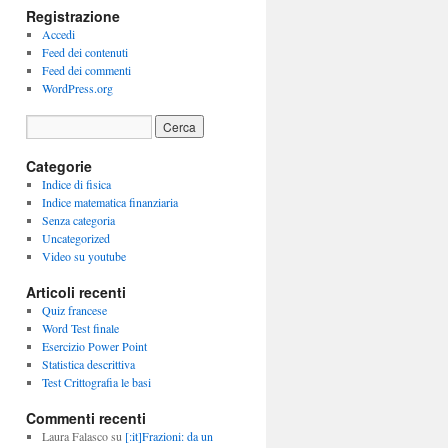
Registrazione
Accedi
Feed dei contenuti
Feed dei commenti
WordPress.org
Categorie
Indice di fisica
Indice matematica finanziaria
Senza categoria
Uncategorized
Video su youtube
Articoli recenti
Quiz francese
Word Test finale
Esercizio Power Point
Statistica descrittiva
Test Crittografia le basi
Commenti recenti
Laura Falasco
su
[:it]Frazioni: da un