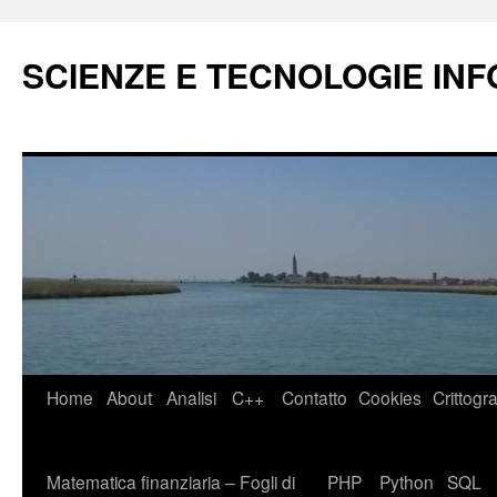
Vai
al
SCIENZE E TECNOLOGIE IN
contenuto
Home
About
Analisi
C++
Contatto
Cookies
Crittogra
Matematica finanziaria – Fogli di
PHP
Python
SQL