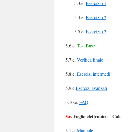
5.3.e.
Esercizio 1
5.4.e.
Esercizio 2
5.5.e.
Esercizio 3
5.6.e.
Test Base
5.7.e.
Verifica finale
5.8.e.
Esercizi intermedi
5.9.e.
Esercizi avanzati
5.10.e.
FAQ
5.c.
Foglio elettronico – Calc
5.1.c.
Manuale