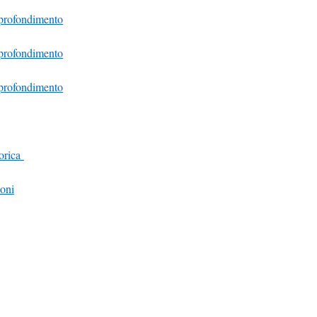
pprofondimento
pprofondimento
pprofondimento
eorica
ioni