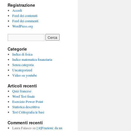
Registrazione
Accedi
Feed dei contenuti
Feed dei commenti
WordPress.org
Categorie
Indice di fisica
Indice matematica finanziaria
Senza categoria
Uncategorized
Video su youtube
Articoli recenti
Quiz francese
Word Test finale
Esercizio Power Point
Statistica descrittiva
Test Crittografia le basi
Commenti recenti
Laura Falasco
su
[:it]Frazioni: da un