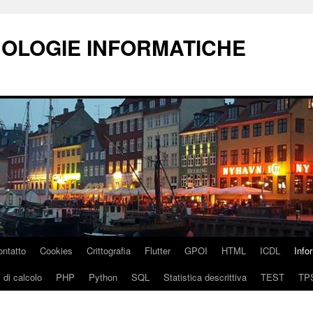
NOLOGIE INFORMATICHE
ontatto
Cookies
Crittografia
Flutter
GPOI
HTML
ICDL
Info
 di calcolo
PHP
Python
SQL
Statistica descrittiva
TEST
TP