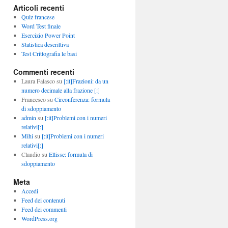
Articoli recenti
Quiz francese
Word Test finale
Esercizio Power Point
Statistica descrittiva
Test Crittografia le basi
Commenti recenti
Laura Falasco
su
[:it]Frazioni: da un
numero decimale alla frazione [:]
Francesco
su
Circonferenza: formula
di sdoppiamento
admin
su
[:it]Problemi con i numeri
relativi[:]
Mihi
su
[:it]Problemi con i numeri
relativi[:]
Claudio
su
Ellisse: formula di
sdoppiamento
Meta
Accedi
Feed dei contenuti
Feed dei commenti
WordPress.org