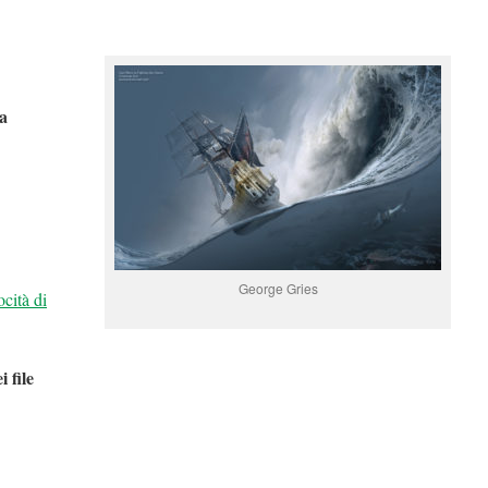
ia
George Gries
ocità di
 file