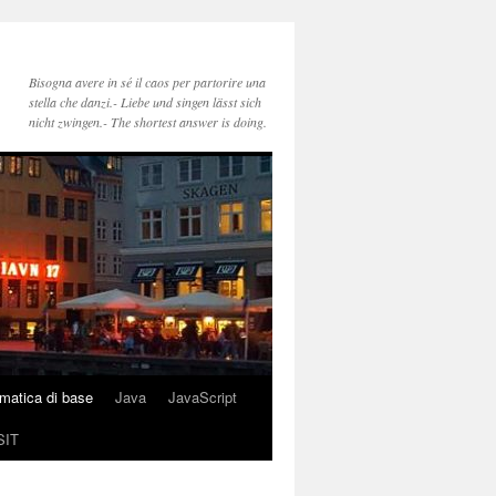
Bisogna avere in sé il caos per partorire una
stella che danzi.- Liebe und singen lässt sich
nicht zwingen.- The shortest answer is doing.
rmatica di base
Java
JavaScript
SIT