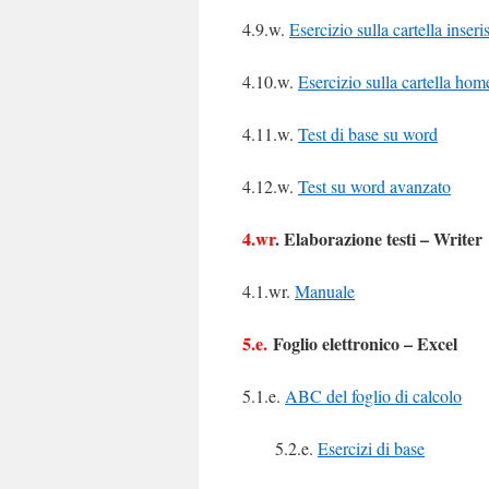
4.9.w.
Esercizio sulla cartella inseri
4.10.w.
Esercizio sulla cartella hom
4.11.w.
Test di base su word
4.12.w.
Test su word avanzato
4.wr
. Elaborazione testi – Writer
4.1.wr.
Manuale
5.e.
Foglio elettronico – Excel
5.1.e.
ABC del foglio di calcolo
5.2.e.
Esercizi di base