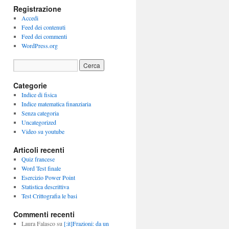
Registrazione
Accedi
Feed dei contenuti
Feed dei commenti
WordPress.org
Categorie
Indice di fisica
Indice matematica finanziaria
Senza categoria
Uncategorized
Video su youtube
Articoli recenti
Quiz francese
Word Test finale
Esercizio Power Point
Statistica descrittiva
Test Crittografia le basi
Commenti recenti
Laura Falasco
su
[:it]Frazioni: da un