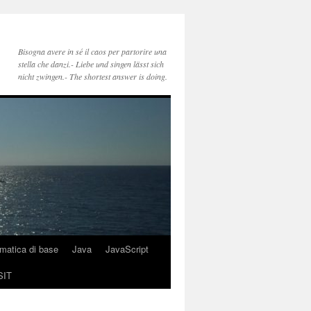
Bisogna avere in sé il caos per partorire una
stella che danzi.- Liebe und singen lässt sich
nicht zwingen.- The shortest answer is doing.
rmatica di base
Java
JavaScript
SIT