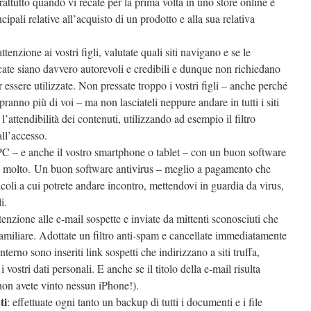
rattutto quando vi recate per la prima volta in uno store online è
cipali relative all’acquisto di un prodotto e alla sua relativa
 attenzione ai vostri figli, valutate quali siti navigano e se le
cate siano davvero autorevoli e credibili e dunque non richiedano
 essere utilizzate. Non pressate troppo i vostri figli – anche perché
ranno più di voi – ma non lasciateli neppure andare in tutti i siti
l’attendibilità dei contenuti, utilizzando ad esempio il filtro
all’accesso.
 PC – e anche il vostro smartphone o tablet – con un buon software
ate molto. Un buon software antivirus – meglio a pagamento che
ricoli a cui potrete andare incontro, mettendovi in guardia da virus,
i.
ttenzione alle e-mail sospette e inviate da mittenti sconosciuti che
amiliare. Adottate un filtro anti-spam e cancellate immediatamente
terno sono inseriti link sospetti che indirizzano a siti truffa,
 i vostri dati personali. E anche se il titolo della e-mail risulta
non avete vinto nessun iPhone!).
ti
: effettuate ogni tanto un backup di tutti i documenti e i file