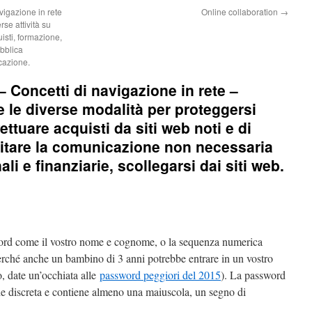
gazione in rete
Online collaboration
→
rse attività su
uisti, formazione,
ubblica
cazione.
oncetti di navigazione in rete –
 le diverse modalità per proteggersi
ettuare acquisti da siti web noti e di
itare la comunicazione non necessaria
li e finanziarie, scollegarsi dai siti web.
ord come il vostro nome e cognome, o la sequenza numerica
rché anche un bambino di 3 anni potrebbe entrare in un vostro
o, date un’occhiata alle
password peggiori del 2015
). La password
he discreta e contiene almeno una maiuscola, un segno di