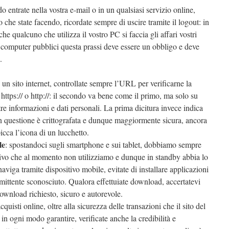
o entrate nella vostra e-mail o in un qualsiasi servizio online,
o che state facendo, ricordate sempre di uscire tramite il logout: in
he qualcuno che utilizza il vostro PC si faccia gli affari vostri
 computer pubblici questa prassi deve essere un obbligo e deve
.
 un sito internet, controllate sempre l’URL per verificarne la
n https:// o http://: il secondo va bene come il primo, ma solo su
re informazioni e dati personali. La prima dicitura invece indica
in questione è crittografata e dunque maggiormente sicura, ancora
picca l’icona di un lucchetto.
le
: spostandoci sugli smartphone e sui tablet, dobbiamo sempre
itivo che al momento non utilizziamo e dunque in standby abbia lo
naviga tramite dispositivo mobile, evitate di installare applicazioni
al mittente sconosciuto. Qualora effettuiate download, accertatevi
ownload richiesto, sicuro e autorevole.
cquisti online, oltre alla sicurezza delle transazioni che il sito del
 in ogni modo garantire, verificate anche la credibilità e