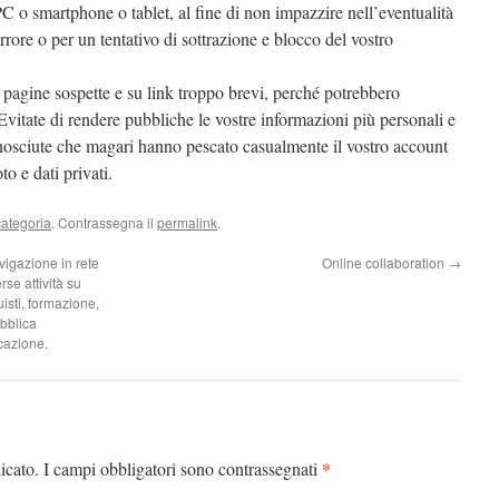
PC o smartphone o tablet, al fine di non impazzire nell’eventualità
errore o per un tentativo di sottrazione e blocco del vostro
u pagine sospette e su link troppo brevi, perché potrebbero
Evitate di rendere pubbliche le vostre informazioni più personali e
onosciute che magari hanno pescato casualmente il vostro account
to e dati privati.
ategoria
. Contrassegna il
permalink
.
gazione in rete
Online collaboration
→
rse attività su
uisti, formazione,
ubblica
cazione.
*
icato.
I campi obbligatori sono contrassegnati