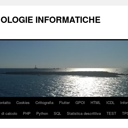
NOLOGIE INFORMATICHE
ontatto
Cookies
Crittografia
Flutter
GPOI
HTML
ICDL
Info
 di calcolo
PHP
Python
SQL
Statistica descrittiva
TEST
TP