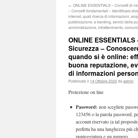
←
ONLINE ESSENTIALS – Concetti di navi
– Concetti fondamentali – Identificare dive
internet, quali ricerca di informazioni, acq
pubblicazione, e-banking, servizi della p
amministrazione, intrattenimento, comuni
ONLINE ESSENTIALS – C
Sicurezza – Conoscere
quando si è online: eff
buona reputazione, ev
di informazioni persona
Pubblicato il
14 Ottobre 2020
da
admin
Protezione on line
Password:
non scegliete passw
123456 o la parola password, pe
account riservato (a tal proposit
perfetta ha una lunghezza più c
punteggiatura e un numero.