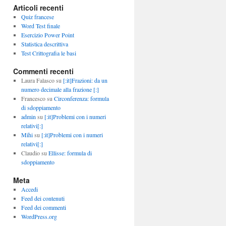
Articoli recenti
Quiz francese
Word Test finale
Esercizio Power Point
Statistica descrittiva
Test Crittografia le basi
Commenti recenti
Laura Falasco
su
[:it]Frazioni: da un
numero decimale alla frazione [:]
Francesco
su
Circonferenza: formula
di sdoppiamento
admin
su
[:it]Problemi con i numeri
relativi[:]
Mihi
su
[:it]Problemi con i numeri
relativi[:]
Claudio
su
Ellisse: formula di
sdoppiamento
Meta
Accedi
Feed dei contenuti
Feed dei commenti
WordPress.org