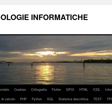
NOLOGIE INFORMATICHE
ontatto
Cookies
Crittografia
Flutter
GPOI
HTML
ICDL
Info
 di calcolo
PHP
Python
SQL
Statistica descrittiva
TEST
TP