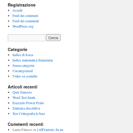
Registrazione
Accedi
Feed dei contenuti
Feed dei commenti
WordPress.org
Categorie
Indice di fisica
Indice matematica finanziaria
Senza categoria
Uncategorized
Video su youtube
Articoli recenti
Quiz francese
Word Test finale
Esercizio Power Point
Statistica descrittiva
Test Crittografia le basi
Commenti recenti
Laura Falasco
su
[:it]Frazioni: da un