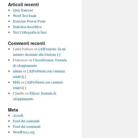
Articoli recenti
Quiz francese
Word Test finale
Esercizio Power Point
Statistica descrittiva
Test Crittografia le basi
Commenti recenti
Laura Falasco
su
[:it]Frazioni: da un
numero decimale alla frazione [:]
Francesco
su
Circonferenza: formula
di sdoppiamento
admin
su
[:it]Problemi con i numeri
relativi[:]
Mihi
su
[:it]Problemi con i numeri
relativi[:]
Claudio
su
Ellisse: formula di
sdoppiamento
Meta
Accedi
Feed dei contenuti
Feed dei commenti
WordPress.org