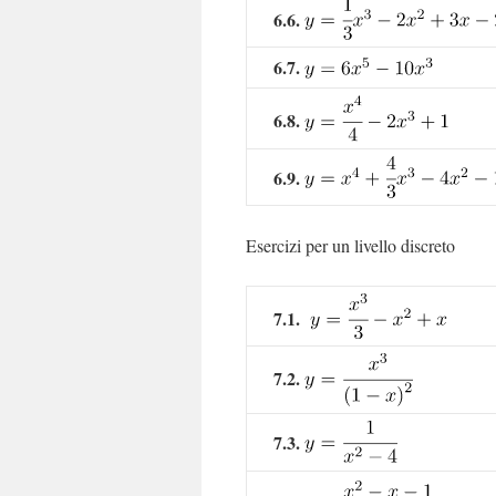
6.6.
6.7.
6.8.
6.9.
Esercizi per un livello discreto
7.1.
7.2.
7.3.