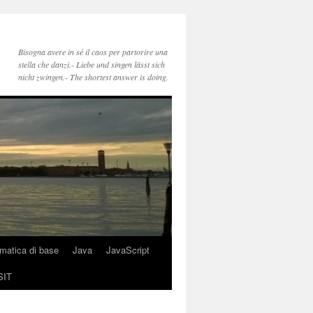
Bisogna avere in sé il caos per partorire una
stella che danzi.- Liebe und singen lässt sich
nicht zwingen.- The shortest answer is doing.
rmatica di base
Java
JavaScript
SIT