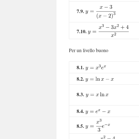
7.9.
7.10.
Per un livello buono
8.1.
8.2.
8.3.
8.4.
8.5.