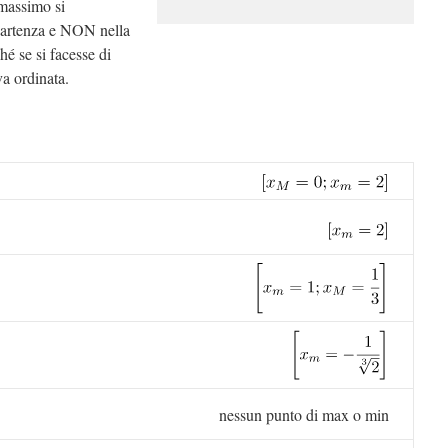
 massimo si
 partenza e NON nella
é se si facesse di
va ordinata.
nessun punto di max o min