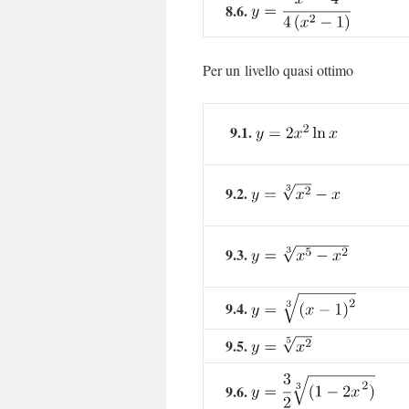
8.6.
Per un livello quasi ottimo
9.1.
9.2.
9.3.
9.4.
9.5.
9.6.