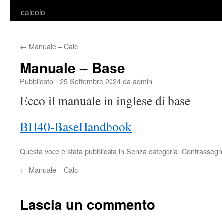
calcolo
←
Manuale – Calc
Manuale – Base
Pubblicato il
25 Settembre 2024
da
admin
Ecco il manuale in inglese di base
BH40-BaseHandbook
Questa voce è stata pubblicata in
Senza categoria
. Contrassegn
←
Manuale – Calc
Lascia un commento