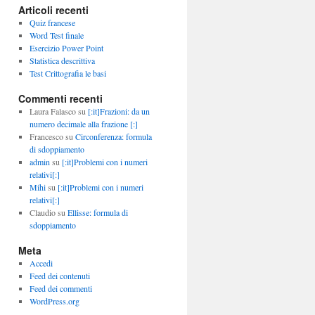
Articoli recenti
Quiz francese
Word Test finale
Esercizio Power Point
Statistica descrittiva
Test Crittografia le basi
Commenti recenti
Laura Falasco
su
[:it]Frazioni: da un
numero decimale alla frazione [:]
Francesco
su
Circonferenza: formula
di sdoppiamento
admin
su
[:it]Problemi con i numeri
relativi[:]
Mihi
su
[:it]Problemi con i numeri
relativi[:]
Claudio
su
Ellisse: formula di
sdoppiamento
Meta
Accedi
Feed dei contenuti
Feed dei commenti
WordPress.org