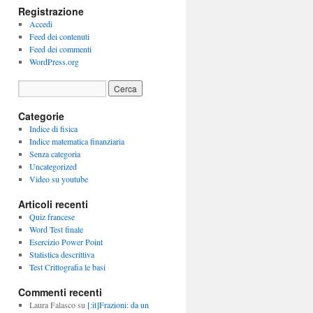
Registrazione
Accedi
Feed dei contenuti
Feed dei commenti
WordPress.org
Categorie
Indice di fisica
Indice matematica finanziaria
Senza categoria
Uncategorized
Video su youtube
Articoli recenti
Quiz francese
Word Test finale
Esercizio Power Point
Statistica descrittiva
Test Crittografia le basi
Commenti recenti
Laura Falasco
su
[:it]Frazioni: da un