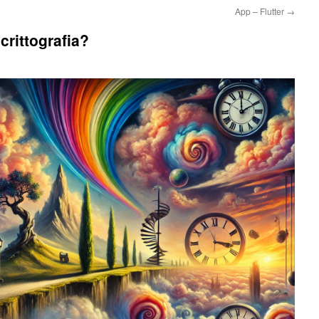
App – Flutter
→
crittografia?