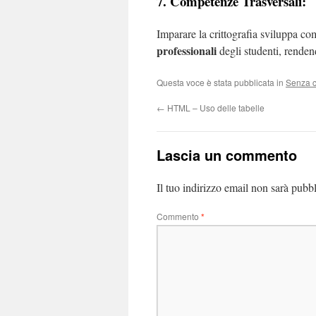
7. Competenze Trasversali:
Imparare la crittografia sviluppa c
professionali
degli studenti, renden
Questa voce è stata pubblicata in
Senza c
←
HTML – Uso delle tabelle
Lascia un commento
Il tuo indirizzo email non sarà pubbl
Commento
*