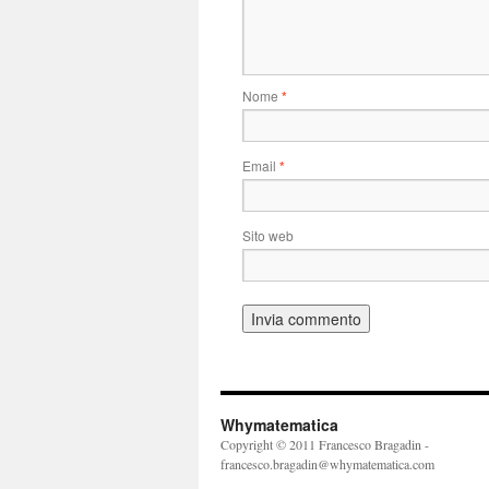
Nome
*
Email
*
Sito web
Whymatematica
Copyright © 2011 Francesco Bragadin -
francesco.bragadin@whymatematica.com