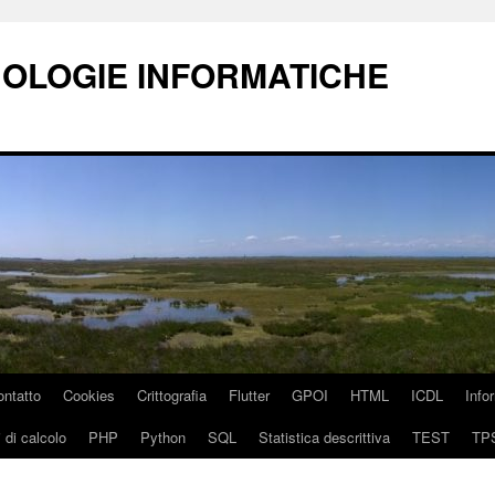
NOLOGIE INFORMATICHE
ontatto
Cookies
Crittografia
Flutter
GPOI
HTML
ICDL
Info
 di calcolo
PHP
Python
SQL
Statistica descrittiva
TEST
TP