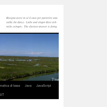
Bisogna avere in sé il caos per partorire una
stella che danzi.- Liebe und singen lässt sich
nicht zwingen.- The shortest answer is doing.
rmatica di base
Java
JavaScript
SIT