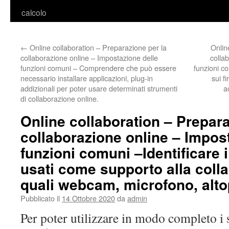
calcolo
←
Online collaboration – Preparazione per la
Onlin
collaborazione online – Impostazione delle
colla
funzioni comuni – Comprendere che può essere
funzioni co
necessario installare applicazioni, plug-in
sui f
addizionali per poter usare determinati strumenti
a
di collaborazione online.
Online collaboration – Prepara
collaborazione online – Impos
funzioni comuni –Identificare 
usati come supporto alla colla
quali webcam, microfono, altop
Pubblicato il
14 Ottobre 2020
da
admin
Per poter utilizzare in modo completo i 