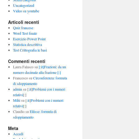
Uncategorized
Video su youtube
Articoli recenti
Quiz francese
Word Test finale
Esercizio Power Point
Statistica descrittiva
Test Crittografia le basi
Commenti recenti
Laura Falasco
su
[:it]Frazioni: da un
numero decimale alla frazione [:]
Francesco
su
Circonferenza: formula
di sdoppiamento
admin
su
[:it]Problemi con i numeri
relativi[:]
Mihi
su
[:it]Problemi con i numeri
relativi[:]
Claudio
su
Ellisse: formula di
sdoppiamento
Meta
Accedi