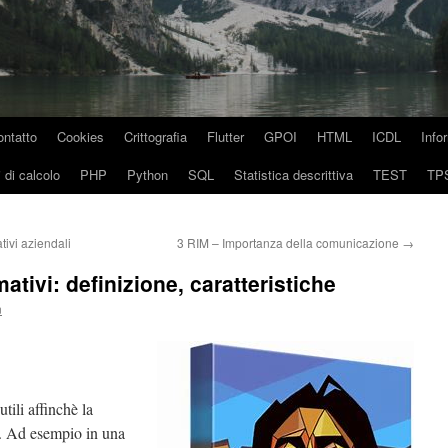
ontatto
Cookies
Crittografia
Flutter
GPOI
HTML
ICDL
Info
 di calcolo
PHP
Python
SQL
Statistica descrittiva
TEST
TP
tivi aziendali
3 RIM – Importanza della comunicazione
→
ativi: definizione, caratteristiche
n
utili affinchè la
e. Ad esempio in una