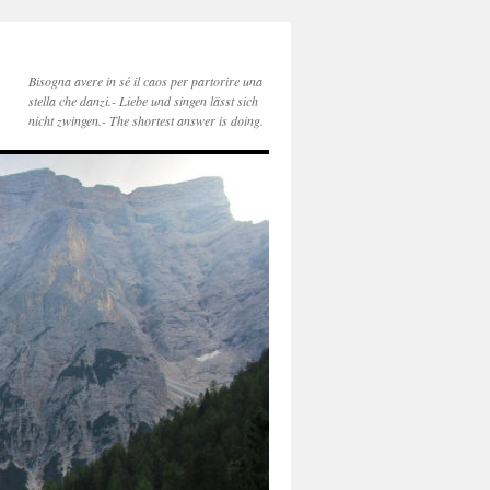
Bisogna avere in sé il caos per partorire una
stella che danzi.- Liebe und singen lässt sich
nicht zwingen.- The shortest answer is doing.