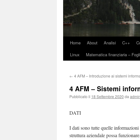
Home
About
Analisi
C++
C
Linux
Matematica finanziaria – Fogli
←
4 AFM – Introduzione ai sistemi informa
4 AFM – Sistemi inform
Pubblicato il
18 Settembre 2020
da
admi
DATI
I dati sono tutte quelle informazioni 
struttura aziendale possa funzionar