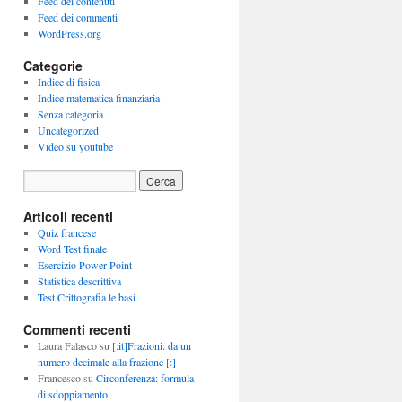
Feed dei contenuti
Feed dei commenti
WordPress.org
Categorie
Indice di fisica
Indice matematica finanziaria
Senza categoria
Uncategorized
Video su youtube
Articoli recenti
Quiz francese
Word Test finale
Esercizio Power Point
Statistica descrittiva
Test Crittografia le basi
Commenti recenti
Laura Falasco
su
[:it]Frazioni: da un
numero decimale alla frazione [:]
Francesco
su
Circonferenza: formula
di sdoppiamento