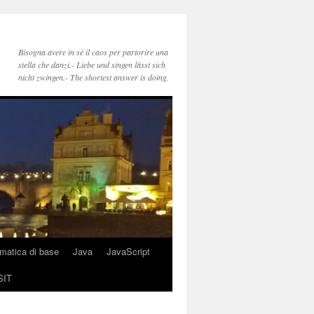
Bisogna avere in sé il caos per partorire una
stella che danzi.- Liebe und singen lässt sich
nicht zwingen.- The shortest answer is doing.
rmatica di base
Java
JavaScript
SIT