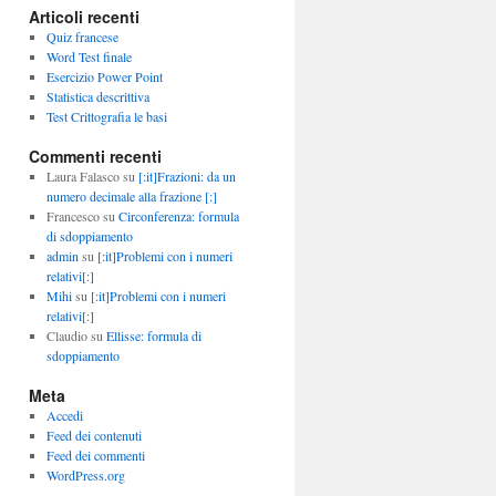
Articoli recenti
Quiz francese
Word Test finale
Esercizio Power Point
Statistica descrittiva
Test Crittografia le basi
Commenti recenti
Laura Falasco
su
[:it]Frazioni: da un
numero decimale alla frazione [:]
Francesco
su
Circonferenza: formula
di sdoppiamento
admin
su
[:it]Problemi con i numeri
relativi[:]
Mihi
su
[:it]Problemi con i numeri
relativi[:]
Claudio
su
Ellisse: formula di
sdoppiamento
Meta
Accedi
Feed dei contenuti
Feed dei commenti
WordPress.org