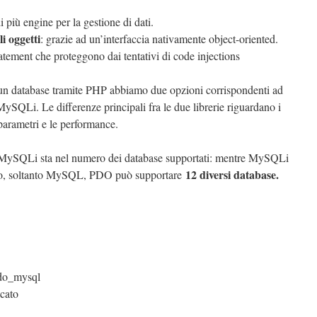
i più engine per la gestione di dati.
i oggetti
: grazie ad un’interfaccia nativamente object-oriented.
tatement che proteggono dai tentativi di code injections
n database tramite PHP abbiamo due opzioni corrispondenti ad
ySQLi. Le differenze principali fra le due librerie riguardano i
 parametri e le performance.
e MySQLi sta nel numero dei database supportati: mentre MySQLi
12 diversi database.
sso, soltanto MySQL, PDO può supportare
=pdo_mysql
icato