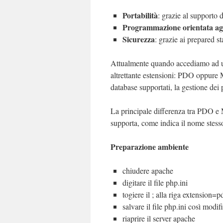
Portabilità
: grazie al supporto d
Programmazione orientata agl
Sicurezza
: grazie ai prepared s
Attualmente quando accediamo ad u
altrettante estensioni: PDO oppure M
database supportati, la gestione dei
La principale differenza tra PDO 
supporta, come indica il nome ste
Preparazione ambiente
chiudere apache
digitare il file php.ini
togiere il ; alla riga extension
salvare il file php.ini così modif
riaprire il server apache