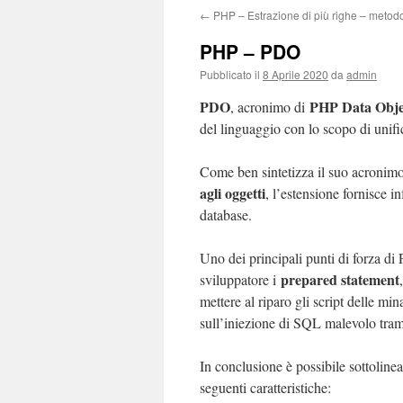
←
PHP – Estrazione di più righe – metod
PHP – PDO
Pubblicato il
8 Aprile 2020
da
admin
PDO
PHP Data Obje
, acronimo di
del linguaggio con lo scopo di unifi
Come ben sintetizza il suo acronim
agli oggetti
, l’estensione fornisce i
database.
Uno dei principali punti di forza di
prepared statement
sviluppatore i
mettere al riparo gli script delle min
sull’iniezione di SQL malevolo tramit
In conclusione è possibile sottoline
seguenti caratteristiche: