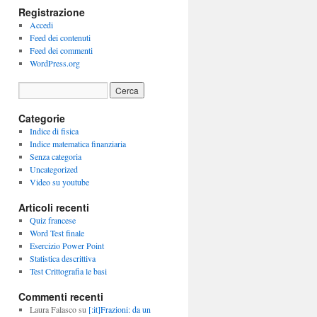
Registrazione
Accedi
Feed dei contenuti
Feed dei commenti
WordPress.org
Categorie
Indice di fisica
Indice matematica finanziaria
Senza categoria
Uncategorized
Video su youtube
Articoli recenti
Quiz francese
Word Test finale
Esercizio Power Point
Statistica descrittiva
Test Crittografia le basi
Commenti recenti
Laura Falasco
su
[:it]Frazioni: da un