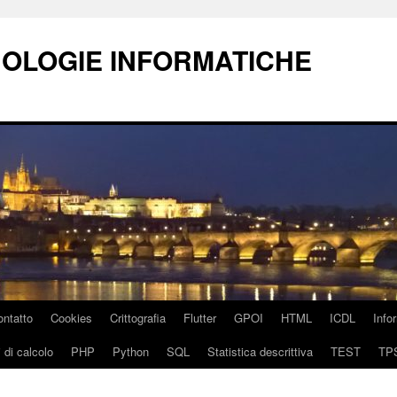
NOLOGIE INFORMATICHE
ontatto
Cookies
Crittografia
Flutter
GPOI
HTML
ICDL
Info
 di calcolo
PHP
Python
SQL
Statistica descrittiva
TEST
TP