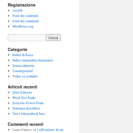
Registrazione
Accedi
Feed dei contenuti
Feed dei commenti
WordPress.org
Categorie
Indice di fisica
Indice matematica finanziaria
Senza categoria
Uncategorized
Video su youtube
Articoli recenti
Quiz francese
Word Test finale
Esercizio Power Point
Statistica descrittiva
Test Crittografia le basi
Commenti recenti
Laura Falasco
su
[:it]Frazioni: da un