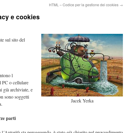
HTML – Codice per la gestione dei cookies
→
acy e cookies
e sul sito del
ntono l
l PC o cellulare
i già archiviate, e
on sono soggetti
Jacek Yerka
a.
rze parti
e l´Autorità sta perseguendo, è stato già chiarito nel provvedimento