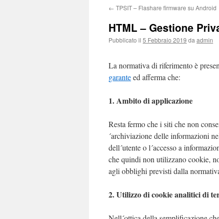
←
TPSIT – Flashare firmware su Android
HTML – Gestione Priv
Pubblicato il
5 Febbraio 2019
da
admin
La normativa di riferimento è present
garante
ed afferma che:
1. Ambito di applicazione
Resta fermo che i siti che non conse
´archiviazione delle informazioni ne
dell´utente o l´accesso a informazion
che quindi non utilizzano cookie, n
agli obblighi previsti dalla normativ
2. Utilizzo di cookie analitici di te
Nell´ottica della semplificazione ch