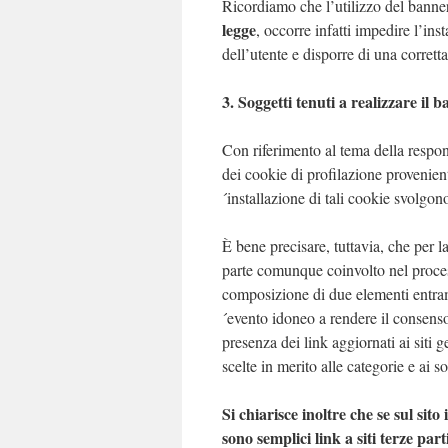
Ricordiamo che l’utilizzo del banne
legge
, occorre infatti impedire l’in
dell’utente e disporre di una corrett
3. Soggetti tenuti a realizzare il b
Con riferimento al tema della responsa
dei cookie di profilazione provenient
´installazione di tali cookie svolgo
È bene precisare, tuttavia, che per la
parte comunque coinvolto nel process
composizione di due elementi entram
´evento idoneo a rendere il consenso 
presenza dei link aggiornati ai siti ge
scelte in merito alle categorie e ai s
Si chiarisce inoltre che se sul sit
sono semplici link a siti terze par