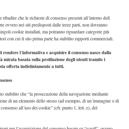
r ribadire che le richieste di consenso presenti all´interno dell
rte ovvero nei siti predisposti dalle terze parti, non dovranno
singoli cookie installati, ma potranno riguardare categorie più
ori con cui il sito prima parte ha stabilito rapporti commerciali.
i rendere l´informativa e acquisire il consenso nasce dalla
ità mirata basata sulla profilazione degli utenti tramite i
sta offerta indistintamente a tutti.
onsenso
o stabilito che “la prosecuzione della navigazione mediante
ezione di un elemento dello stesso (ad esempio, di un´immagine o di
consenso all´uso dei cookie” (cfr. punto 1, lett. e), del
zioni per l´acquisizione del consenso basate su “scroll”, ovvero