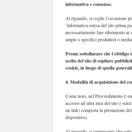
informativa e consenso.
Al riguardo, si coglie l´occasione pe
´informativa estesa del sito prima pa
necessariamente fare riferimento ai 
ampie o specifici produttori o mediat
Preme sottolineare che l´obbligo d
scelta del sito di ospitare pubblic
cookie, in luogo di quella generali
4. Modalità di acquisizione del c
Come noto, nel Provvedimento è stat
accesso ad altra area del sito o sel
un link) comporta la prestazione del 
dispositivo).
Al riguardo, si rappresenta che solu