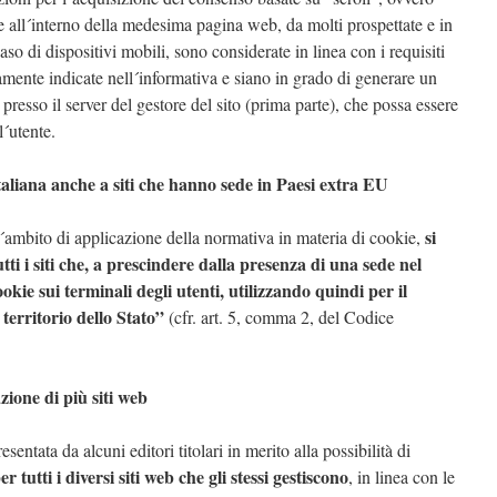
 all´interno della medesima pagina web, da molti prospettate e in
caso di dispositivi mobili, sono considerate in linea con i requisiti
amente indicate nell´informativa e siano in grado di generare un
presso il server del gestore del sito (prima parte), che possa essere
l´utente.
taliana anche a siti che hanno sede in Paesi extra EU
si
ll´ambito di applicazione della normativa in materia di cookie,
tti i siti che, a prescindere dalla presenza di una sede nel
ookie sui terminali degli utenti, utilizzando quindi per il
territorio dello Stato”
(cfr. art. 5, comma 2, del Codice
azione di più siti web
resentata da alcuni editori titolari in merito alla possibilità di
r tutti i diversi siti web che gli stessi gestiscono
, in linea con le