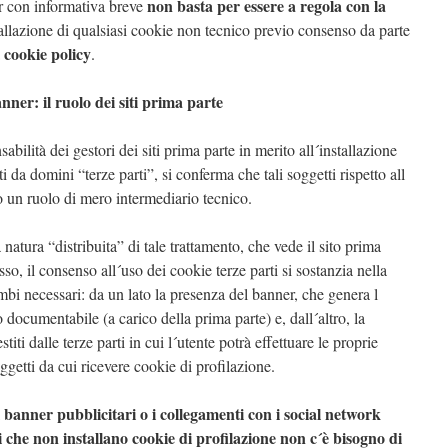
non basta per essere a regola con la
r con informativa breve
stallazione di qualsiasi cookie non tecnico previo consenso da parte
cookie policy
a
.
anner: il ruolo dei siti prima parte
bilità dei gestori dei siti prima parte in merito all´installazione
i da domini “terze parti”, si conferma che tali soggetti rispetto all
no un ruolo di mero intermediario tecnico.
 natura “distribuita” di tale trattamento, che vede il sito prima
o, il consenso all´uso dei cookie terze parti si sostanzia nella
bi necessari: da un lato la presenza del banner, che genera l
documentabile (a carico della prima parte) e, dall´altro, la
stiti dalle terze parti in cui l´utente potrà effettuare le proprie
oggetti da cui ricevere cookie di profilazione.
o i banner pubblicitari o i collegamenti con i social network
ti che non installano cookie di profilazione non c´è bisogno di