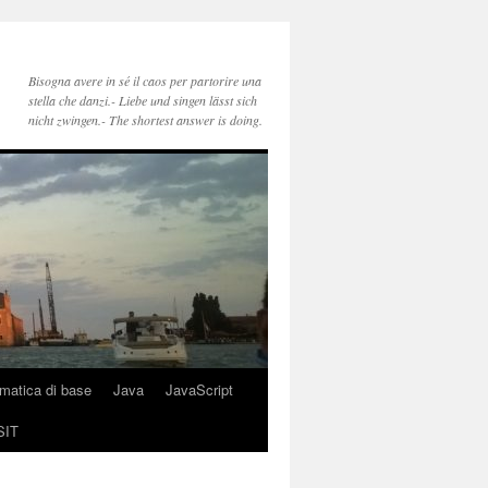
Bisogna avere in sé il caos per partorire una
stella che danzi.- Liebe und singen lässt sich
nicht zwingen.- The shortest answer is doing.
rmatica di base
Java
JavaScript
SIT