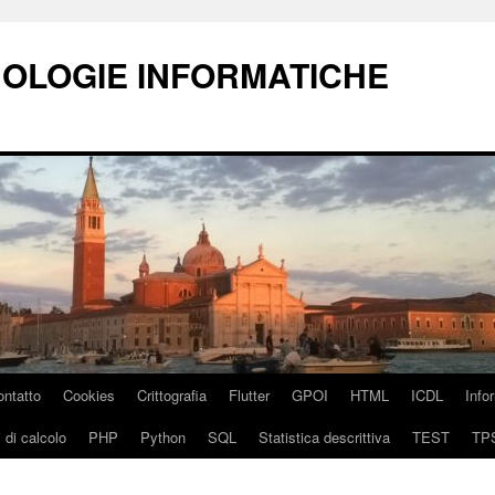
NOLOGIE INFORMATICHE
ontatto
Cookies
Crittografia
Flutter
GPOI
HTML
ICDL
Info
 di calcolo
PHP
Python
SQL
Statistica descrittiva
TEST
TP