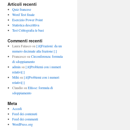
Articoli recenti
Quiz francese
Word Test finale
Esercizio Power Point
Statistica descrittiva
Test Crittografia le basi
Commenti recenti
Laura Falasco
su
[:it]Frazioni: da un
numero decimale alla frazione [:]
Francesco
su
Circonferenza: formula
di sdoppiamento
admin
su
[:it]Problemi con i numeri
relativi[:]
Mihi
su
[:it]Problemi con i numeri
relativi[:]
Claudio
su
Ellisse: formula di
sdoppiamento
Meta
Accedi
Feed dei contenuti
Feed dei commenti
WordPress.org