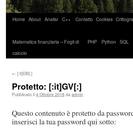
Home
About
Analisi
C++
Contatto
Cookies
Crittogra
Matematica finanziaria – Fogli di
PHP
Python
SQL
calcolo
←
[:it]DB[:]
Protetto: [:it]GV[:]
Pubblicato il
4 Ottobre 2018
da
admin
Questo contenuto è protetto da password
inserisci la tua password qui sotto: