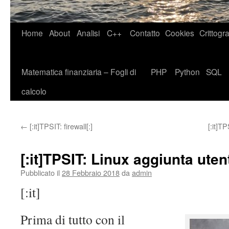
Home
About
Analisi
C++
Contatto
Cookies
Crittogra
Matematica finanziaria – Fogli di
PHP
Python
SQL
calcolo
←
[:it]TPSIT: firewall[:]
[:it]T
[:it]TPSIT: Linux aggiunta utent
Pubblicato il
28 Febbraio 2018
da
admin
[:it]
Prima di tutto con il