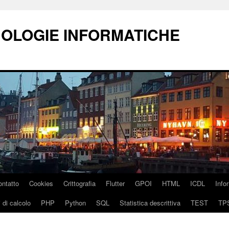
NOLOGIE INFORMATICHE
ontatto
Cookies
Crittografia
Flutter
GPOI
HTML
ICDL
Info
 di calcolo
PHP
Python
SQL
Statistica descrittiva
TEST
TP