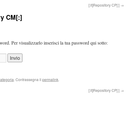
[:it]Repository CP[:]
→
ry CM[:]
ord. Per visualizzarlo inserisci la tua password qui sotto:
ategoria
. Contrassegna il
permalink
.
[:it]Repository CP[:]
→