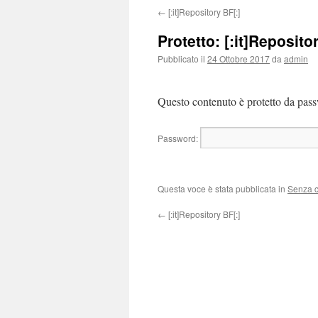
←
[:it]Repository BF[:]
Protetto: [:it]Reposito
Pubblicato il
24 Ottobre 2017
da
admin
Questo contenuto è protetto da passw
Password:
Questa voce è stata pubblicata in
Senza c
←
[:it]Repository BF[:]