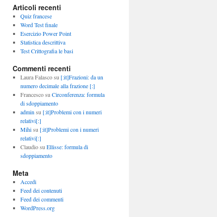
Articoli recenti
Quiz francese
Word Test finale
Esercizio Power Point
Statistica descrittiva
Test Crittografia le basi
Commenti recenti
Laura Falasco
su
[:it]Frazioni: da un
numero decimale alla frazione [:]
Francesco
su
Circonferenza: formula
di sdoppiamento
admin
su
[:it]Problemi con i numeri
relativi[:]
Mihi
su
[:it]Problemi con i numeri
relativi[:]
Claudio
su
Ellisse: formula di
sdoppiamento
Meta
Accedi
Feed dei contenuti
Feed dei commenti
WordPress.org