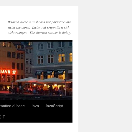
Bisogna avere in sé il caos per partorire una
stella che danzi.- Liebe und singen lässt sich
nicht zwingen.- The shortest answer is doing.
rmatica di base
Java
JavaScript
SIT