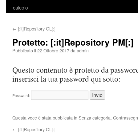
calcolo
←
[:it]Repository OL[:]
Protetto: [:it]Repository PM[:]
Pubblicato il
22 Ottobre 2017
da
admin
Questo contenuto è protetto da password
inserisci la tua password qui sotto:
Password:
Questa voce è stata pubblicata in
Senza categoria
. Contrassegn
←
[:it]Repository OL[:]