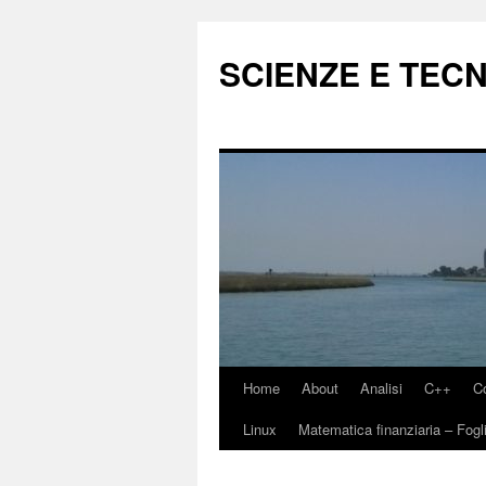
Vai
al
SCIENZE E TEC
contenuto
Home
About
Analisi
C++
C
Linux
Matematica finanziaria – Fogli