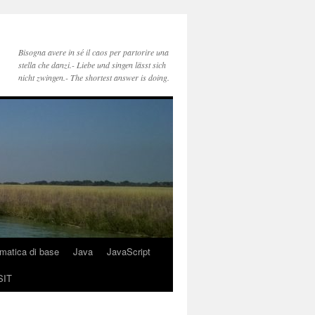
Bisogna avere in sé il caos per partorire una
stella che danzi.- Liebe und singen lässt sich
nicht zwingen.- The shortest answer is doing.
rmatica di base
Java
JavaScript
SIT