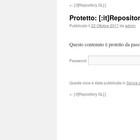
←
[:it]Repository GL[:]
Protetto: [:it]Reposito
Pubblicato il
22 Ottobre 2017
da
admin
Questo contenuto è protetto da passw
Password:
Questa voce è stata pubblicata in
Senza c
←
[:it]Repository GL[:]