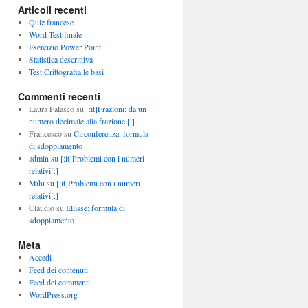
Articoli recenti
Quiz francese
Word Test finale
Esercizio Power Point
Statistica descrittiva
Test Crittografia le basi
Commenti recenti
Laura Falasco
su
[:it]Frazioni: da un
numero decimale alla frazione [:]
Francesco
su
Circonferenza: formula
di sdoppiamento
admin
su
[:it]Problemi con i numeri
relativi[:]
Mihi
su
[:it]Problemi con i numeri
relativi[:]
Claudio
su
Ellisse: formula di
sdoppiamento
Meta
Accedi
Feed dei contenuti
Feed dei commenti
WordPress.org