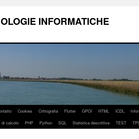
NOLOGIE INFORMATICHE
ontatto
Cookies
Crittografia
Flutter
GPOI
HTML
ICDL
Info
 di calcolo
PHP
Python
SQL
Statistica descrittiva
TEST
TP