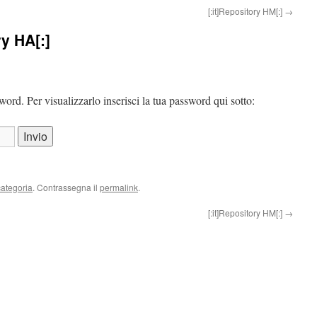
[:it]Repository HM[:]
→
ry HA[:]
ord. Per visualizzarlo inserisci la tua password qui sotto:
ategoria
. Contrassegna il
permalink
.
[:it]Repository HM[:]
→