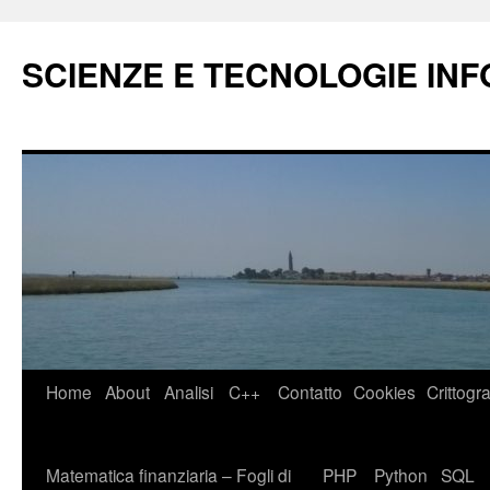
Vai
al
SCIENZE E TECNOLOGIE IN
contenuto
Home
About
Analisi
C++
Contatto
Cookies
Crittogra
Matematica finanziaria – Fogli di
PHP
Python
SQL