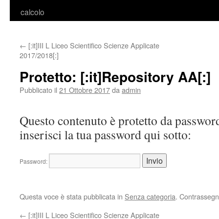
calcolo
←
[:it]III L Liceo Scientifico Scienze Applicate
2017/2018[:]
Protetto: [:it]Repository AA[:]
Pubblicato il
21 Ottobre 2017
da
admin
Questo contenuto è protetto da password
inserisci la tua password qui sotto:
Password:
Questa voce è stata pubblicata in
Senza categoria
. Contrassegn
←
[:it]III L Liceo Scientifico Scienze Applicate