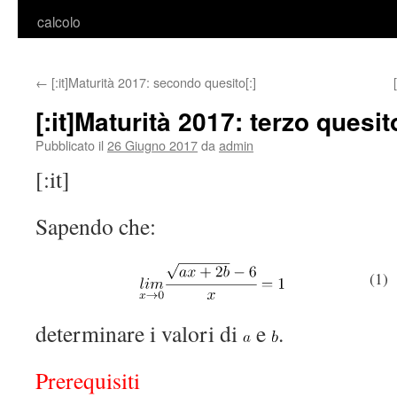
calcolo
←
[:it]Maturità 2017: secondo quesito[:]
[:it]Maturità 2017: terzo quesito
Pubblicato il
26 Giugno 2017
da
admin
[:it]
Sapendo che:
(1)
determinare i valori di
e
.
Prerequisiti