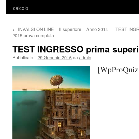
calcolo
←
INVALSI ON LINE – II superiore – Anno 2014-
TEST INGRE
2015 prova completa
TEST INGRESSO prima superi
Pubblicato il
29 Gennaio 2016
da
admin
[WpProQuiz