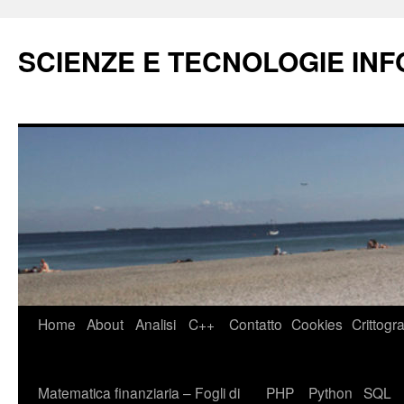
Vai
al
SCIENZE E TECNOLOGIE IN
contenuto
Home
About
Analisi
C++
Contatto
Cookies
Crittogra
Matematica finanziaria – Fogli di
PHP
Python
SQL