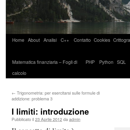
Home
About
Analisi
C++
Contatto
Cookies
Crittogra
Matematica finanziaria – Fogli di
PHP
Python
SQL
calcolo
←
Trigonometria: per esercitarsi sulle formule di
addizione: problema 3
I limiti: introduzione
Pubblicato il
23 Aprile 2012
da
admin