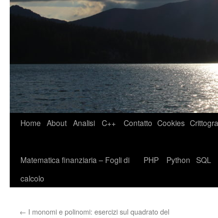
Home
About
Analisi
C++
Contatto
Cookies
Crittogra
Matematica finanziaria – Fogli di
PHP
Python
SQL
calcolo
←
I monomi e polinomi: esercizi sul quadrato del