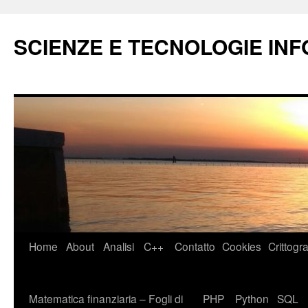
Vai
al
SCIENZE E TECNOLOGIE IN
contenuto
Home
About
Analisi
C++
Contatto
Cookies
Crittogra
Matematica finanziaria – Fogli di
PHP
Python
SQL