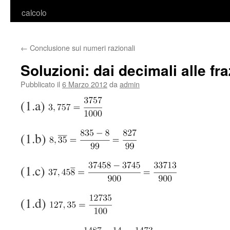
calcolo
←
Conclusione sui numeri razionali
Soluzioni: dai decimali alle fra
Pubblicato il
6 Marzo 2012
da
admin
(1.a)
(1.b)
(1.c)
(1.d)