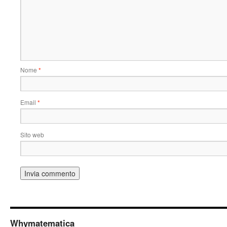
Nome
*
Email
*
Sito web
Whymatematica