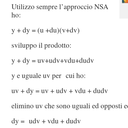
Utilizzo sempre l’approccio NSA
ho:
y + dy = (u +du)(v+dv)
sviluppo il prodotto:
y + dy = uv+udv+vdu+dudv
y e uguale uv per cui ho:
uv + dy = uv + udv + vdu + dudv
elimino uv che sono uguali ed opposti e
dy = udv + vdu + dudv