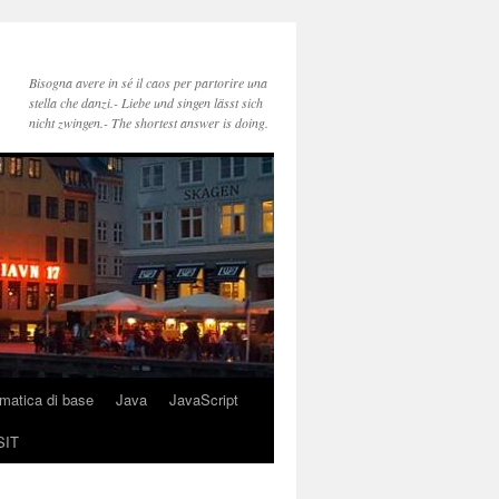
Bisogna avere in sé il caos per partorire una
stella che danzi.- Liebe und singen lässt sich
nicht zwingen.- The shortest answer is doing.
rmatica di base
Java
JavaScript
SIT