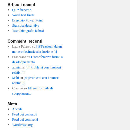
Articoli recenti
Quiz francese
Word Test finale
Esercizio Power Point
Statistica descrittiva
Test Crittografia le basi
Commenti recenti
Laura Falasco
su
[:it]Frazioni: da un
numero decimale alla frazione [:]
Francesco
su
Circonferenza: formula
di sdoppiamento
admin
su
[:it]Problemi con i numeri
relativi[:]
Mihi
su
[:it]Problemi con i numeri
relativi[:]
Claudio
su
Ellisse: formula di
sdoppiamento
Meta
Accedi
Feed dei contenuti
Feed dei commenti
WordPress.org