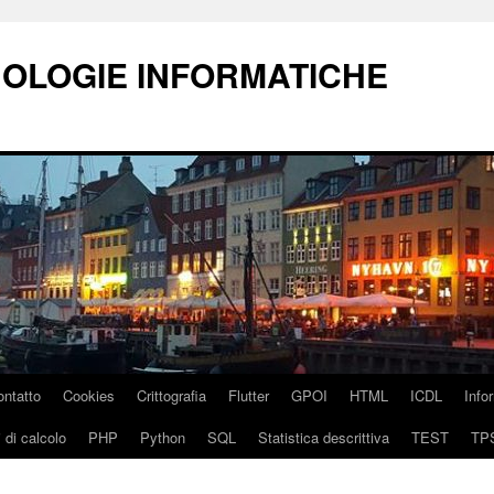
NOLOGIE INFORMATICHE
ontatto
Cookies
Crittografia
Flutter
GPOI
HTML
ICDL
Info
 di calcolo
PHP
Python
SQL
Statistica descrittiva
TEST
TP